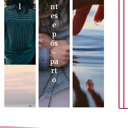
l
nt
es
e
p
ós
-
pa
rt
o