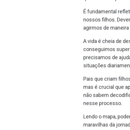
É fundamental refl
nossos filhos. Deve
agirmos de maneira
A vida é cheia de d
conseguimos supera
precisamos de ajud
situações diariamen
Pais que criam filh
mas é crucial que ap
não sabem decodificá
nesse processo.
Lendo o mapa, podem
maravilhas da jornad