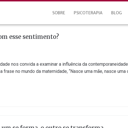
SOBRE
PSICOTERAPIA
BLOG
com esse sentimento?
nidade nos convida a examinar a influência da contemporaneidad
osa frase no mundo da maternidade, “Nasce uma mãe, nasce uma c
um se forma, o outro se transforma