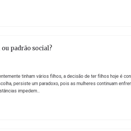
a ou padrão social?
temente tinham vários filhos, a decisão de ter filhos hoje é co
olha, persiste um paradoxo, pois as mulheres continuam enfren
nstâncias impedem...