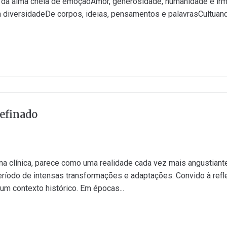
oE da alma cheia de emoçãoAmor, generosidade, humanidade e i
a diversidadeDe corpos, ideias, pensamentos e palavrasCultua
efinado
na clínica, parece como uma realidade cada vez mais angustiant
eríodo de intensas transformações e adaptações. Convido à refl
m contexto histórico. Em épocas...