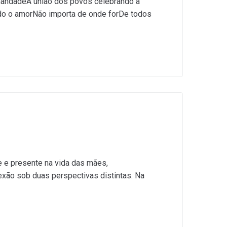
rmandadeA união dos povos celebrando a
ndo o amorNão importa de onde forDe todos
e e presente na vida das mães,
exão sob duas perspectivas distintas. Na